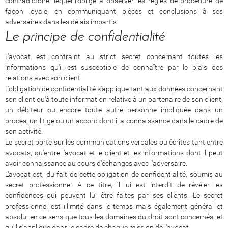
contradictoire, lequel l'oblige à observer les règles de procédure de
façon loyale, en communiquant pièces et conclusions à ses
adversaires dans les délais impartis.
Le principe de confidentialité
L'avocat est contraint au strict secret concernant toutes les
informations qu'il est susceptible de connaître par le biais des
relations avec son client.
L'obligation de confidentialité s'applique tant aux données concernant
son client qu'à toute information relative à un partenaire de son client,
un débiteur ou encore toute autre personne impliquée dans un
procès, un litige ou un accord dont il a connaissance dans le cadre de
son activité.
Le secret porte sur les communications verbales ou écrites tant entre
avocats, qu'entre l'avocat et le client et les informations dont il peut
avoir connaissance au cours d'échanges avec l'adversaire.
L'avocat est, du fait de cette obligation de confidentialité, soumis au
secret professionnel. A ce titre, il lui est interdit de révéler les
confidences qui peuvent lui être faites par ses clients. Le secret
professionnel est illimité dans le temps mais également général et
absolu, en ce sens que tous les domaines du droit sont concernés, et
qu'il s'applique dans le cadre de chaque mission de l'avocat.