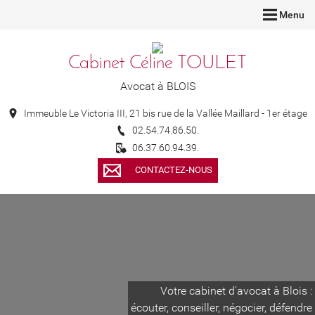
Menu
Cabinet Céline TOULET
Avocat à BLOIS
Immeuble Le Victoria III, 21 bis rue de la Vallée Maillard - 1er étage
02.54.74.86.50.
06.37.60.94.39.
CONTACTEZ-NOUS
Votre cabinet d'avocat à Blois :
écouter, conseiller, négocier, défendre