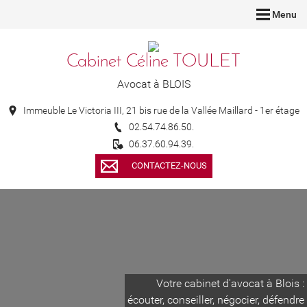
Menu
Cabinet Céline TOULET
Avocat à BLOIS
Immeuble Le Victoria III, 21 bis rue de la Vallée Maillard - 1er étage
02.54.74.86.50.
06.37.60.94.39.
CONTACTEZ-NOUS
Votre cabinet d'avocat à Blois :
écouter, conseiller, négocier, défendre