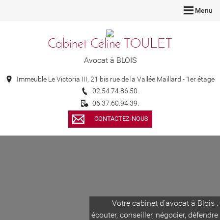
Menu
Cabinet Céline TOULET
Avocat à BLOIS
Immeuble Le Victoria III, 21 bis rue de la Vallée Maillard - 1er étage
02.54.74.86.50.
06.37.60.94.39.
CONTACTEZ-NOUS
Votre cabinet d'avocat à Blois :
écouter, conseiller, négocier, défendre