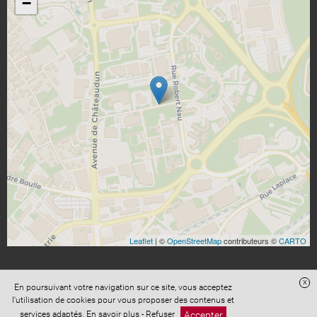
−
Leaflet
| ©
OpenStreetMap
contributeurs ©
CARTO
x
En poursuivant votre navigation sur ce site, vous acceptez
l'utilisation de cookies pour vous proposer des contenus et
Accès administration
Confidentialité
Conditions Générales de Vente
Accepter
services adaptés.
En savoir plus
-
Refuser
Mentions légales